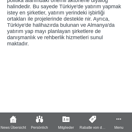
politika alanındaki önemli aktörlerle diyalog
halindedir. Bu sayede Türkiye'de yatırım yapmak
istey en şirketler, yatırım yerindeki işbirliği
ortakları ile projelerinde destekle nir. Ayrıca,
Türkiye'de halihazırda bulunan ve Almanya'da
yatırım yap mayı planlayan şirketlere de
danışmanlık ve rehberlik hizmetleri sunul
maktadır.
News Übersicht
Persönlich
Mitglieder
Rabatte von der
Menu
TDU für die