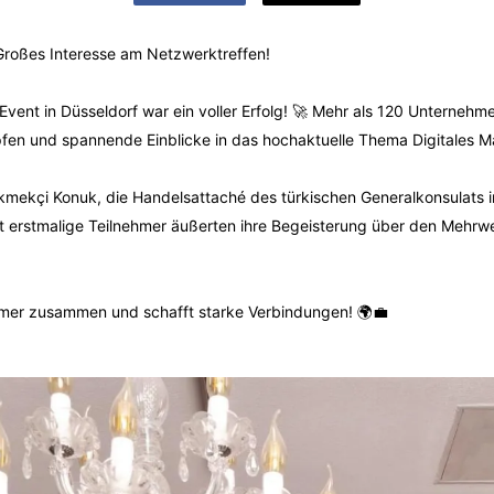
roßes Interesse am Netzwerktreffen!
ent in Düsseldorf war ein voller Erfolg! 🚀 Mehr als 120 Unterne
pfen und spannende Einblicke in das hochaktuelle Thema Digitales M
Ekmekçi Konuk, die Handelsattaché des türkischen Generalkonsulats in
t erstmalige Teilnehmer äußerten ihre Begeisterung über den Mehrw
er zusammen und schafft starke Verbindungen! 🌍💼