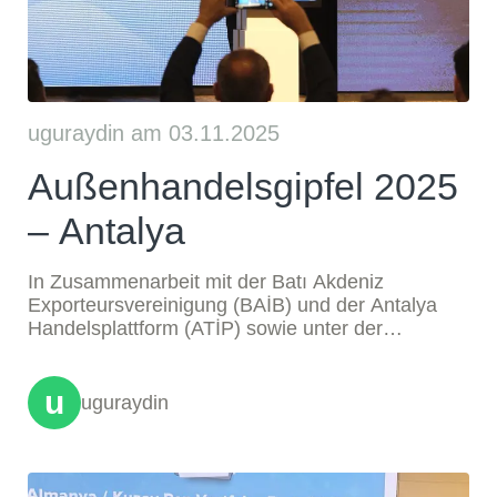
uguraydin am 03.11.2025
Außenhandelsgipfel 2025
– Antalya
In Zusammenarbeit mit der Batı Akdeniz
Exporteursvereinigung (BAİB) und der Antalya
Handelsplattform (ATİP) sowie unter der
Gastgeberschaft der Antalya Handels- und
Industriekammer (ATSO) kamen führende
u
Vertreter der türkischen und deutschen Wirtschaft
uguraydin
in Antalya zusammen.