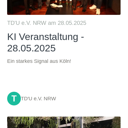
TD'U e.V. NRW am 28.05.2025
KI Veranstaltung -
28.05.2025
Ein starkes Signal aus Köln!
T
TD'U e.V. NRW