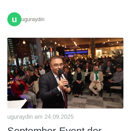
u
uguraydin
uguraydin am 24.09.2025
September-Event der