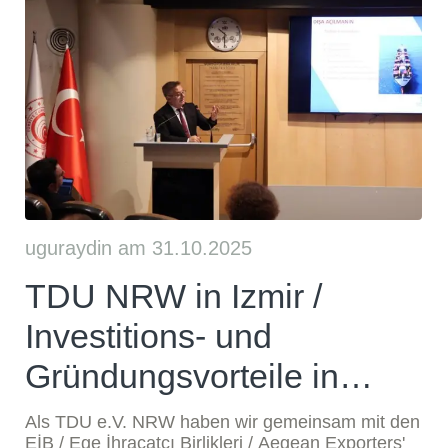
uguraydin am 31.10.2025
TDU NRW in Izmir /
Investitions- und
Gründungsvorteile in
Deutschland mit
Als TDU e.V. NRW haben wir gemeinsam mit den
EİB / Ege İhracatçı Birlikleri / Aegean Exporters'​