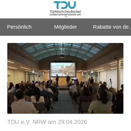
Persönlich
Mitglieder
Rabatte von der
TDU für die TD
TDU e.V. NRW am 29.04.2026