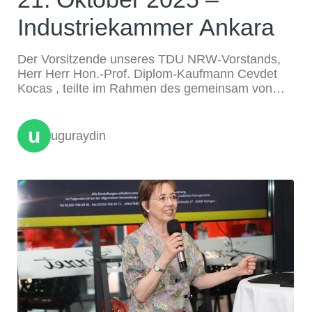
Industriekammer Ankara
Der Vorsitzende unseres TDU NRW-Vorstands,
Herr Herr Hon.-Prof. Diplom-Kaufmann Cevdet
Kocas , teilte im Rahmen des gemeinsam von
NRW Global Business organisierten Seminars
„Investitions- und Handelsmöglichkeiten in
u
Düsseldorf“ umfassende Informationen für
uguraydin
türkische Investoren, die in den deutschen Markt
eintreten möchten.